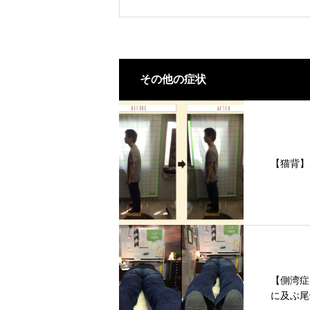
その他の症状
【猫背】
【側湾症
に及ぶ尾