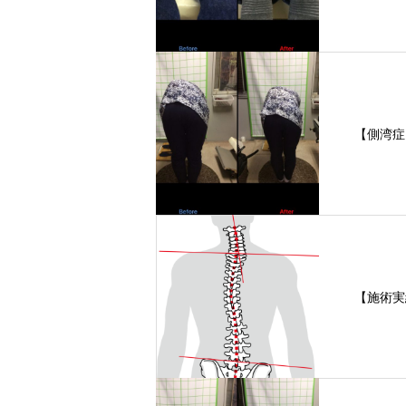
【側湾症
【施術実