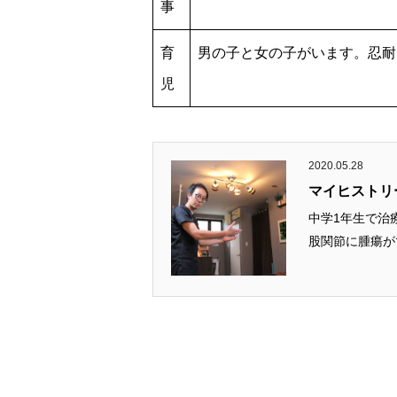
事
育
男の子と女の子がいます。忍耐
児
2020.05.28
マイヒストリ
中学1年生で治療の世界に興
股関節に腫瘍がで